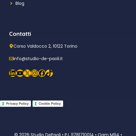
Blog
Contatti
Corso Valdocco 2, 10122 Torino
info@studio-de-paoli.it
LinkedIn
YouTube
X
Instagram
Facebook
TikTok
Privacy Policy
Cookie Policy
© 2026 Studio DePaoli • P.I. 11781710014 • Oam M94 •