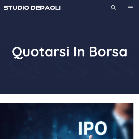
Vai
M
al
contenuto
Quotarsi In Borsa