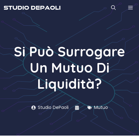
Vai
M
al
contenuto
Si Può Surrogare
Un Mutuo Di
Liquidità?
Studio DePaoli
Mutuo