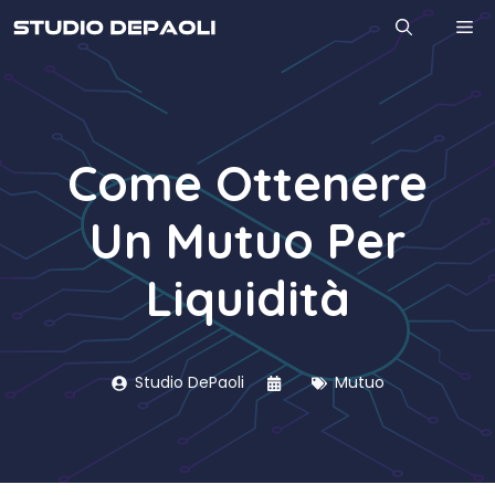
Vai
M
al
contenuto
Come Ottenere
Un Mutuo Per
Liquidità
Studio DePaoli
Mutuo