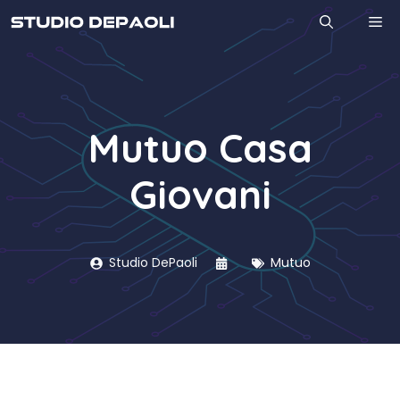
Vai
M
al
contenuto
Mutuo Casa
Giovani
Studio DePaoli
Mutuo