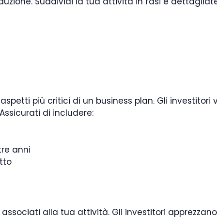
duzione. Suddividi la tua attività in fasi e dettagliat
 aspetti più critici di un business plan. Gli investi
 Assicurati di includere:
tre anni
tto
i
associati alla tua attività. Gli investitori apprezzano