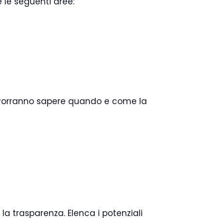
e le seguenti aree:
tori vorranno sapere quando e come la
 la trasparenza. Elenca i potenziali