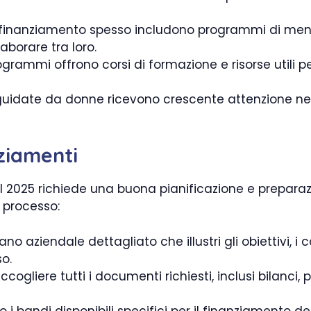
di finanziamento spesso includono programmi di men
laborare tra loro.
ogrammi offrono corsi di formazione e risorse utili 
uidate da donne ricevono crescente attenzione nel 
ziamenti
l 2025 richiede una buona pianificazione e preparaz
 processo:
no aziendale dettagliato che illustri gli obiettivi, i 
o.
cogliere tutti i documenti richiesti, inclusi bilanci, pr
 i bandi disponibili specifici per il finanziamento 