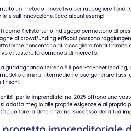
iventato un metodo innovativo per raccogliere fondi.
le e sull’innovazione. Ecco alcuni esempi:
iti come Kickstarter o Indiegogo permettono di presen
gne di crowdfunding efficaci possono raggiungere r
ttaforme consentono di raccogliere fondi tramite don
tivo di testare la domanda di mercato.
a guadagnando terreno è il peer-to-peer lending, do
modello elimina intermediari e può generare tassi d
 rischi.
sponibili per le imprenditrici nel 2025 offrono una v
 adatta meglio alle proprie esigenze e al proprio p
à può fare la differenza nel successo della tua im
progetto imprenditoriale d