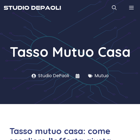
Vai
M
al
contenuto
Tasso Mutuo Casa
Studio DePaoli
Mutuo
Tasso mutuo casa: come