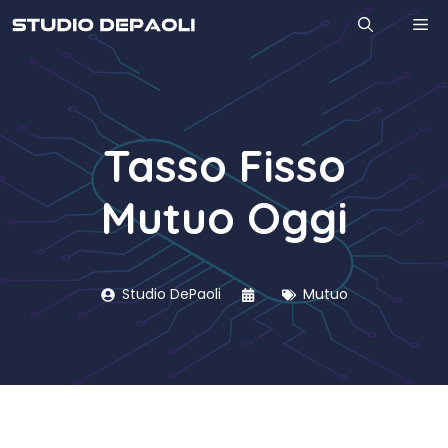
Vai
M
al
contenuto
Tasso Fisso
Mutuo Oggi
Studio DePaoli
Mutuo