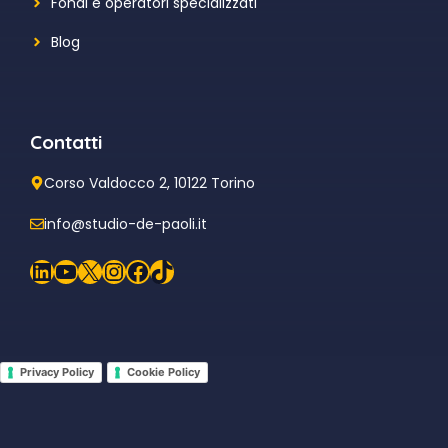
Fondi e operatori specializzati
Blog
Contatti
Corso Valdocco 2, 10122 Torino
info@studio-de-paoli.it
LinkedIn
YouTube
X
Instagram
Facebook
TikTok
Privacy Policy
Cookie Policy