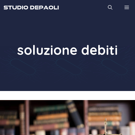
Vai
M
al
contenuto
soluzione debiti