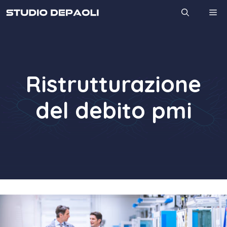
Vai
M
al
contenuto
Ristrutturazione
del debito pmi