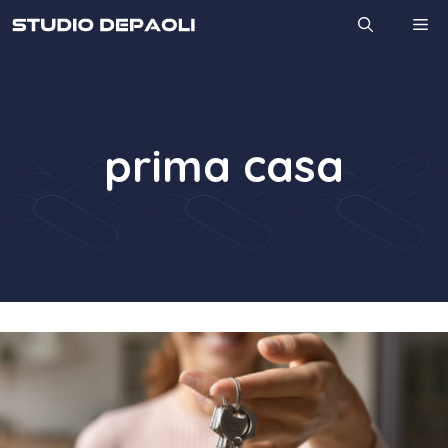
Vai
M
al
contenuto
prima casa