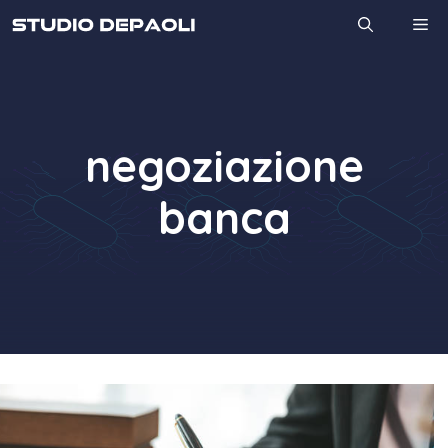
Vai
M
al
contenuto
negoziazione
banca