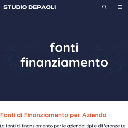
Vai
M
al
contenuto
fonti
finanziamento
Fonti di Finanziamento per Azienda
Le fonti di finanziamento per le aziende: tipi e differenze Le