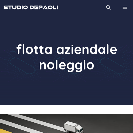
Vai
M
al
contenuto
flotta aziendale
noleggio