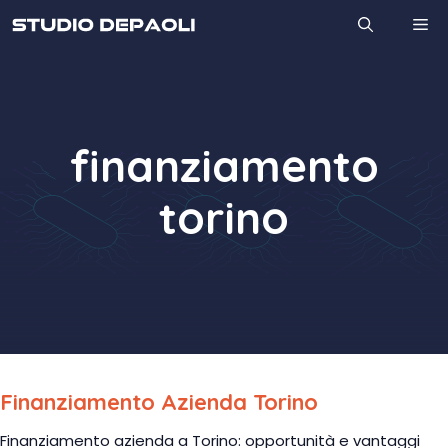
Vai
M
al
contenuto
finanziamento
torino
Finanziamento Azienda Torino
Finanziamento azienda a Torino: opportunità e vantaggi