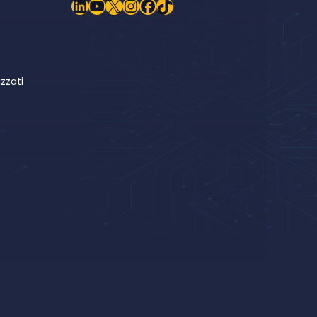
LinkedIn
YouTube
X
Instagram
Facebook
TikTok
zzati