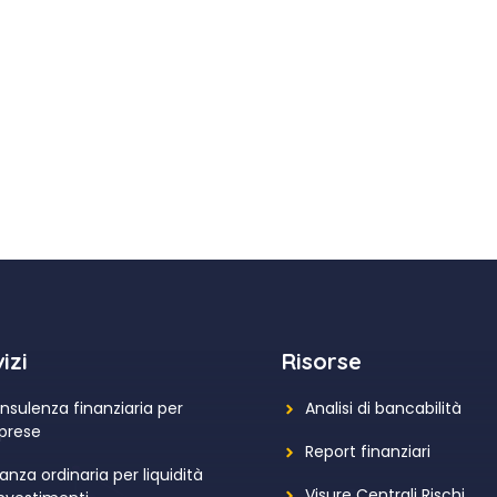
izi
Risorse
nsulenza finanziaria per
Analisi di bancabilità
prese
Report finanziari
anza ordinaria per liquidità
Visure Centrali Rischi