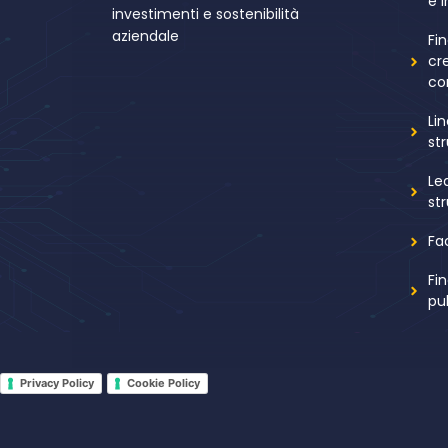
e 
investimenti e sostenibilità
aziendale
Fi
cr
co
Li
st
Le
st
Fa
Fi
pu
Privacy Policy
Cookie Policy