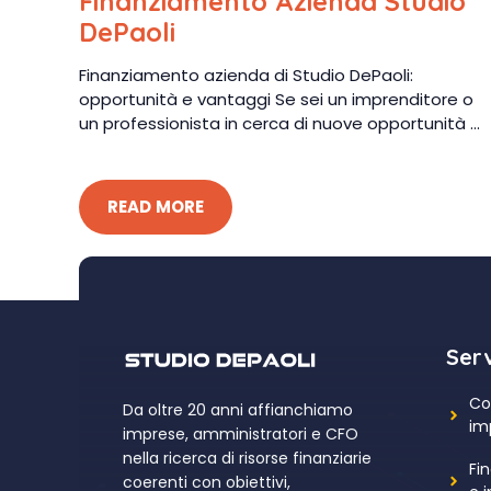
Finanziamento Azienda Studio
DePaoli
Finanziamento azienda di Studio DePaoli:
opportunità e vantaggi Se sei un imprenditore o
un professionista in cerca di nuove opportunità ...
READ MORE
Serv
Co
Da oltre 20 anni affianchiamo
im
imprese, amministratori e CFO
nella ricerca di risorse finanziarie
Fin
coerenti con obiettivi,