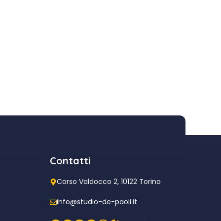
Contatti
Corso Valdocco 2, 10122 Torino
info@studio-de-paoli.it