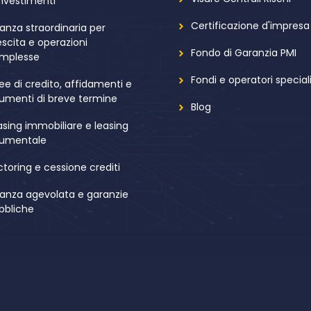
investimenti
Certificazione d'impresa
nanza straordinaria per
escita e operazioni
Fondo di Garanzia PMI
mplesse
Fondi e operatori speciali
nee di credito, affidamenti e
rumenti di breve termine
Blog
asing immobiliare e leasing
rumentale
ctoring e cessione crediti
nanza agevolata e garanzie
bbliche