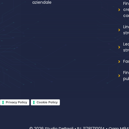
aziendale
Fi
cr
co
Li
st
Le
st
Fa
Fi
pu
Privacy Policy
Cookie Policy
© 2026 Studio DePaoli • P.I. 11781710014 • Oam M94