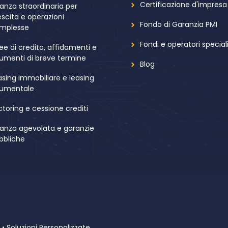
Certificazione d'impresa
nanza straordinaria per
escita e operazioni
Fondo di Garanzia PMI
mplesse
Fondi e operatori speciali
nee di credito, affidamenti e
rumenti di breve termine
Blog
asing immobiliare e leasing
rumentale
ctoring e cessione crediti
nanza agevolata e garanzie
bbliche
 • Soluzioni Personalizzate