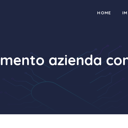
HOME
I
amento azienda c