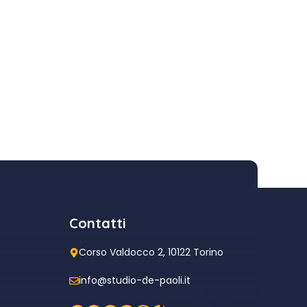
Contatti
Corso Valdocco 2, 10122 Torino
info@studio-de-paoli.it