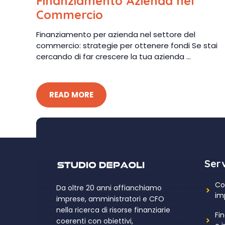
Finanziamento Azienda nel
Commercio
Finanziamento per azienda nel settore del
commercio: strategie per ottenere fondi Se stai
cercando di far crescere la tua azienda ...
READ MORE
Serv
Co
Da oltre 20 anni affianchiamo
im
imprese, amministratori e CFO
nella ricerca di risorse finanziarie
Fin
coerenti con obiettivi,