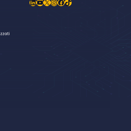
LinkedIn
YouTube
X
Instagram
Facebook
TikTok
zzati