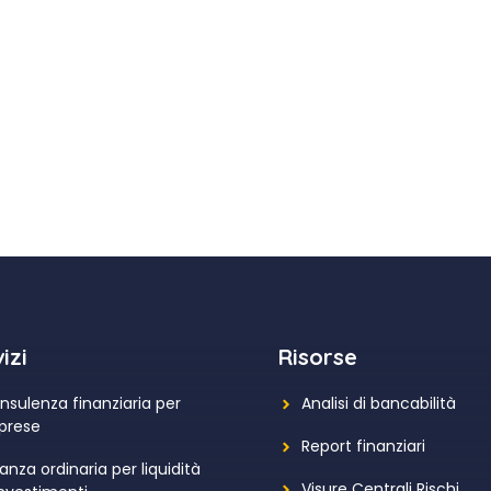
izi
Risorse
nsulenza finanziaria per
Analisi di bancabilità
prese
Report finanziari
anza ordinaria per liquidità
Visure Centrali Rischi