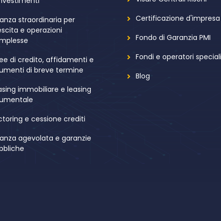
investimenti
Certificazione d'impresa
nanza straordinaria per
escita e operazioni
Fondo di Garanzia PMI
mplesse
Fondi e operatori speciali
nee di credito, affidamenti e
rumenti di breve termine
Blog
asing immobiliare e leasing
rumentale
ctoring e cessione crediti
nanza agevolata e garanzie
bbliche