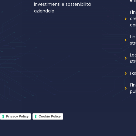
e 
investimenti e sostenibilità
aziendale
Fi
cr
co
Li
st
Le
st
Fa
Fi
pu
Privacy Policy
Cookie Policy