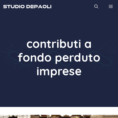
Vai
M
al
contenuto
contributi a
fondo perduto
imprese