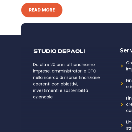
READ MORE
Serv
Co
Da oltre 20 anni affianchiamo
im
imprese, amministratori e CFO
nella ricerca di risorse finanziarie
Fin
coerenti con obiettivi,
e 
investimenti e sostenibilità
aziendale
Fi
cr
co
Li
st