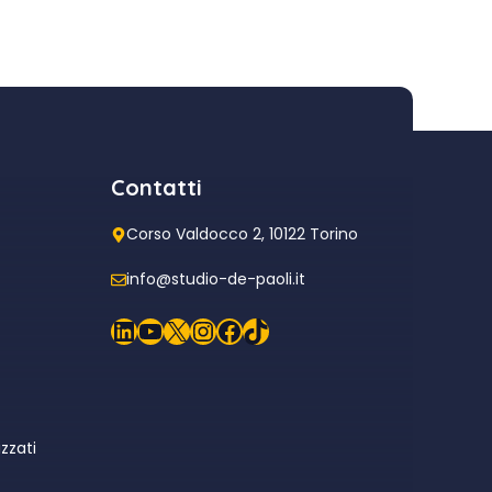
Contatti
Corso Valdocco 2, 10122 Torino
info@studio-de-paoli.it
LinkedIn
YouTube
X
Instagram
Facebook
TikTok
zzati