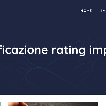
HOME
I
ficazione rating i