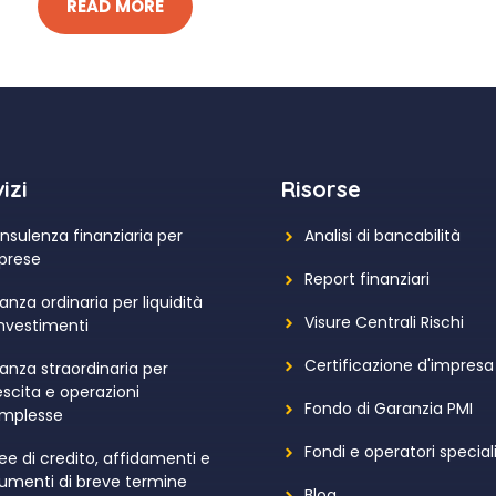
READ MORE
izi
Risorse
nsulenza finanziaria per
Analisi di bancabilità
prese
Report finanziari
anza ordinaria per liquidità
Visure Centrali Rischi
investimenti
Certificazione d'impresa
nanza straordinaria per
escita e operazioni
Fondo di Garanzia PMI
mplesse
Fondi e operatori speciali
nee di credito, affidamenti e
rumenti di breve termine
Blog