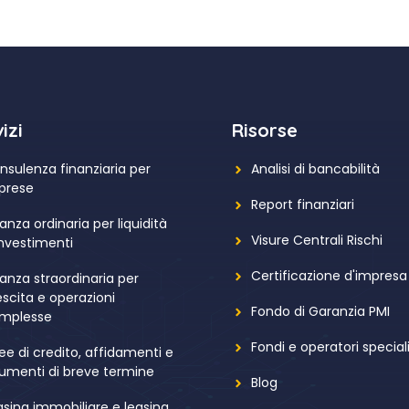
izi
Risorse
nsulenza finanziaria per
Analisi di bancabilità
prese
Report finanziari
anza ordinaria per liquidità
Visure Centrali Rischi
investimenti
Certificazione d'impresa
nanza straordinaria per
escita e operazioni
Fondo di Garanzia PMI
mplesse
Fondi e operatori speciali
nee di credito, affidamenti e
rumenti di breve termine
Blog
asing immobiliare e leasing