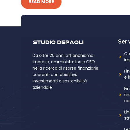
READ MORE
Serv
Co
Da oltre 20 anni affianchiamo
im
imprese, amministratori e CFO
nella ricerca di risorse finanziarie
Fin
coerenti con obiettivi,
e 
investimenti e sostenibilità
aziendale
Fi
cr
co
Li
st
Le