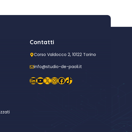
Contatti
Corso Valdocco 2, 10122 Torino
info@studio-de-paoli.it
LinkedIn
YouTube
X
Instagram
Facebook
TikTok
zzati