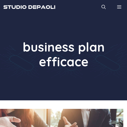
Vai
M
al
contenuto
business plan
efficace