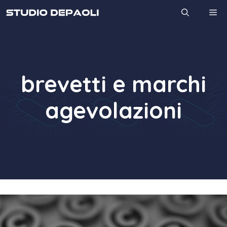
Vai
M
al
contenuto
brevetti e marchi
agevolazioni