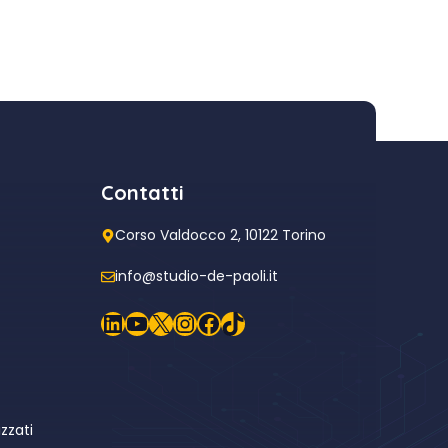
Contatti
Corso Valdocco 2, 10122 Torino
info@studio-de-paoli.it
LinkedIn
YouTube
X
Instagram
Facebook
TikTok
zzati