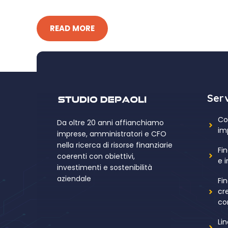
READ MORE
Serv
Co
Da oltre 20 anni affianchiamo
im
imprese, amministratori e CFO
nella ricerca di risorse finanziarie
Fin
coerenti con obiettivi,
e 
investimenti e sostenibilità
aziendale
Fi
cr
co
Li