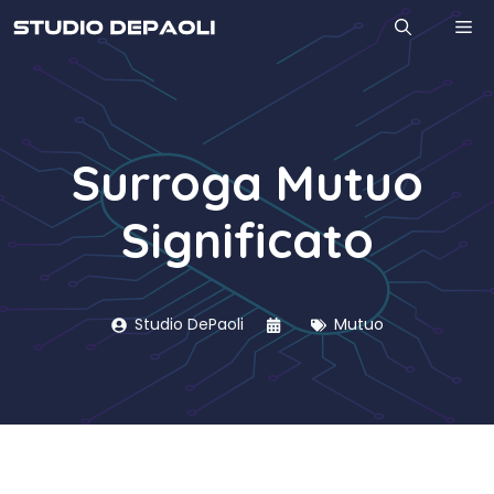
Vai
M
al
contenuto
Surroga Mutuo
Significato
Studio DePaoli
Mutuo