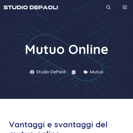
Vai
M
al
contenuto
Mutuo Online
Studio DePaoli
Mutuo
Vantaggi e svantaggi del