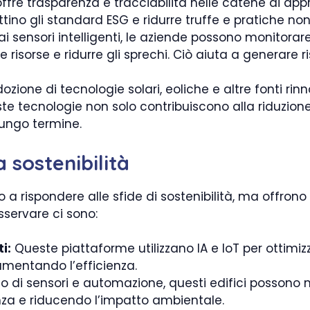
fre trasparenza e tracciabilità nelle catene di ap
ettino gli standard ESG e ridurre truffe e pratiche non
ai sensori intelligenti, le aziende possono monitora
le risorse e ridurre gli sprechi. Ciò aiuta a generar
ozione di tecnologie solari, eoliche e altre fonti rin
te tecnologie non solo contribuiscono alla riduzion
ungo termine.
 sostenibilità
 a rispondere alle sfide di sostenibilità, ma offrono
sservare ci sono:
i:
Queste piattaforme utilizzano IA e IoT per ottimizz
aumentando l’efficienza.
so di sensori e automazione, questi edifici possono 
enza e riducendo l’impatto ambientale.