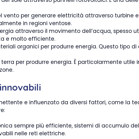
 del sole attraverso pannelli fotovoltaici. È una dell
 del vento per generare elettricità attraverso turbine
lmente in regioni ventose.
ergia attraverso il movimento dell’acqua, spesso uti
 e molto efficiente.
materiali organici per produrre energia. Questo tipo di 
lla terra per produrre energia. È particolarmente util
zone.
innovabili
omettente e influenzato da diversi fattori, come la te
e:
ronica sempre più efficiente, sistemi di accumulo de
bili nelle reti elettriche.