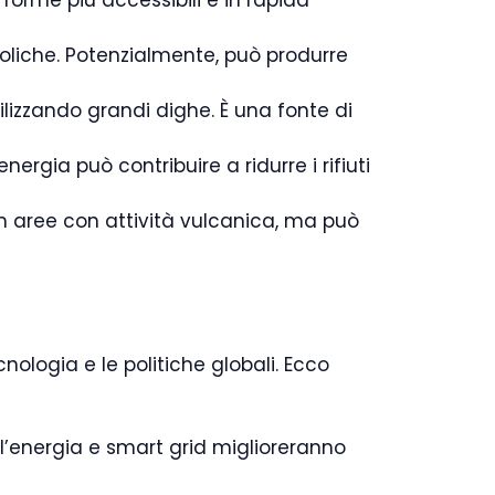
e forme più accessibili e in rapida
 eoliche. Potenzialmente, può produrre
lizzando grandi dighe. È una fonte di
energia può contribuire a ridurre i rifiuti
e in aree con attività vulcanica, ma può
cnologia e le politiche globali. Ecco
ll’energia e smart grid miglioreranno