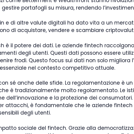
izi come Betterment e Wealthfront stanno rivoluzion
e gestire portafogli su misura, rendendo l’investime
oin e di altre valute digitali ha dato vita a un mer
no di acquistare, vendere e scambiare criptovalut
ech è il potere dei dati. Le aziende fintech raccolgo
nti degli utenti. Questi dati possono essere utilizzat
venire frodi. Questo focus sui dati non solo migliora
essenziale nel contesto competitivo attuale.
 con sé anche delle sfide. La regolamentazione è un
che è tradizionalmente molto regolamentato. Le ist
ne dell’innovazione e la protezione dei consumatori. 
er attacchi, è fondamentale che le aziende fintech 
nsibili degli utenti.
patto sociale del fintech. Grazie alla democratizzazi