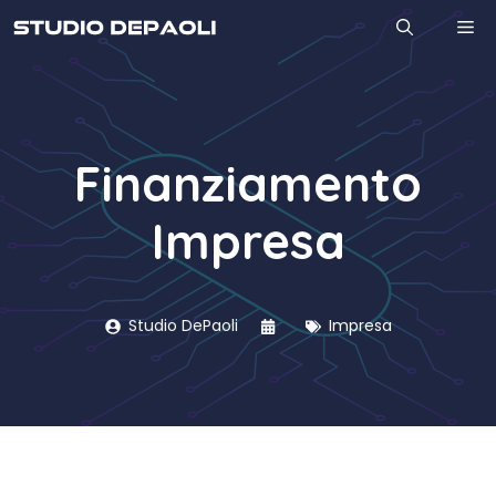
Vai
M
al
contenuto
Finanziamento
Impresa
Studio DePaoli
Impresa