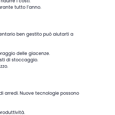
idurre i costi.
rante tutto l’anno.
ventario ben gestito può aiutarti a
oraggio delle giacenze.
ti di stoccaggio.
zzo.
e di arredi. Nuove tecnologie possono
roduttività.