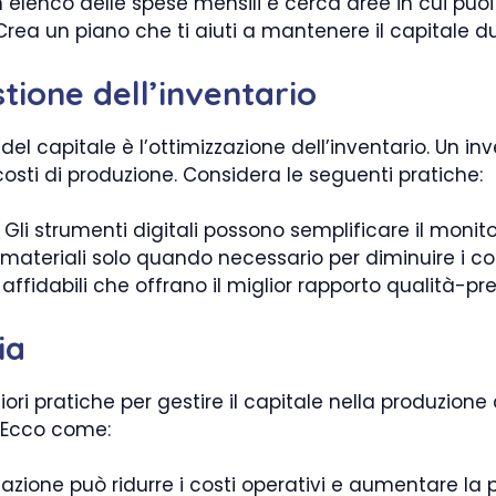
 elenco delle spese mensili e cerca aree in cui puoi r
rea un piano che ti aiuti a mantenere il capitale du
tione dell’inventario
el capitale è l’ottimizzazione dell’inventario. Un in
osti di produzione. Considera le seguenti pratiche:
Gli strumenti digitali possono semplificare il monit
materiali solo quando necessario per diminuire i cos
 affidabili che offrano il miglior rapporto qualità-pre
ia
iori pratiche per gestire il capitale nella produzion
. Ecco come:
zione può ridurre i costi operativi e aumentare la p