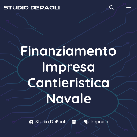
Vai
M
al
contenuto
Finanziamento
Impresa
Cantieristica
Navale
Studio DePaoli
Impresa