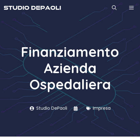
Vai
M
al
contenuto
Finanziamento
Azienda
Ospedaliera
Studio DePaoli
Impresa