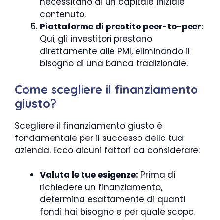
necessitano di un capitale iniziale
contenuto.
Piattaforme di prestito peer-to-peer:
Qui, gli investitori prestano
direttamente alle PMI, eliminando il
bisogno di una banca tradizionale.
Come scegliere il finanziamento
giusto?
Scegliere il finanziamento giusto è
fondamentale per il successo della tua
azienda. Ecco alcuni fattori da considerare:
Valuta le tue esigenze:
Prima di
richiedere un finanziamento,
determina esattamente di quanti
fondi hai bisogno e per quale scopo.