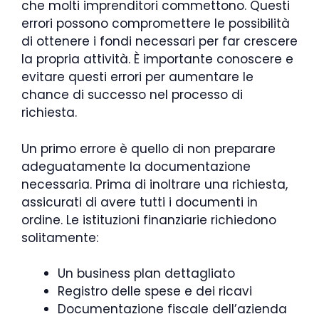
che molti imprenditori commettono. Questi
errori possono compromettere le possibilità
di ottenere i fondi necessari per far crescere
la propria attività. È importante conoscere e
evitare questi errori per aumentare le
chance di successo nel processo di
richiesta.
Un primo errore è quello di non preparare
adeguatamente la documentazione
necessaria. Prima di inoltrare una richiesta,
assicurati di avere tutti i documenti in
ordine. Le istituzioni finanziarie richiedono
solitamente:
Un business plan dettagliato
Registro delle spese e dei ricavi
Documentazione fiscale dell’azienda