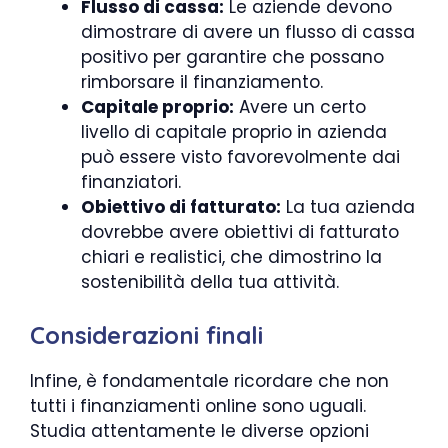
Flusso di cassa:
Le aziende devono
dimostrare di avere un flusso di cassa
positivo per garantire che possano
rimborsare il finanziamento.
Capitale proprio:
Avere un certo
livello di capitale proprio in azienda
può essere visto favorevolmente dai
finanziatori.
Obiettivo di fatturato:
La tua azienda
dovrebbe avere obiettivi di fatturato
chiari e realistici, che dimostrino la
sostenibilità della tua attività.
Considerazioni finali
Infine, è fondamentale ricordare che non
tutti i finanziamenti online sono uguali.
Studia attentamente le diverse opzioni