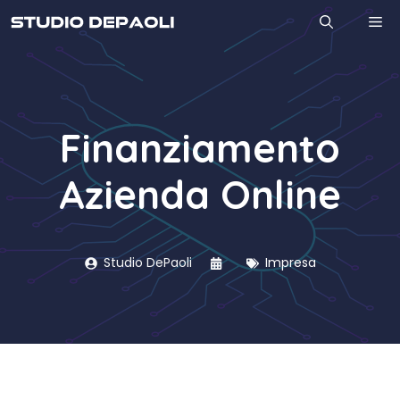
Vai
M
al
contenuto
Finanziamento
Azienda Online
Studio DePaoli
Impresa