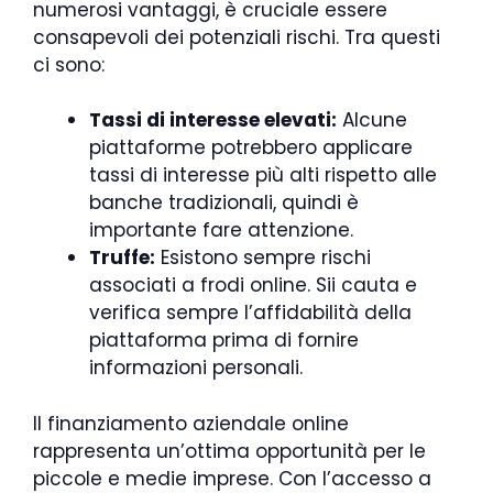
numerosi vantaggi, è cruciale essere
consapevoli dei potenziali rischi. Tra questi
ci sono:
Tassi di interesse elevati:
Alcune
piattaforme potrebbero applicare
tassi di interesse più alti rispetto alle
banche tradizionali, quindi è
importante fare attenzione.
Truffe:
Esistono sempre rischi
associati a frodi online. Sii cauta e
verifica sempre l’affidabilità della
piattaforma prima di fornire
informazioni personali.
Il finanziamento aziendale online
rappresenta un’ottima opportunità per le
piccole e medie imprese. Con l’accesso a