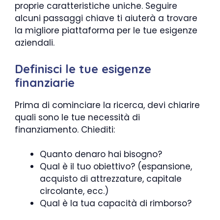
proprie caratteristiche uniche. Seguire
alcuni passaggi chiave ti aiuterà a trovare
la migliore piattaforma per le tue esigenze
aziendali.
Definisci le tue esigenze
finanziarie
Prima di cominciare la ricerca, devi chiarire
quali sono le tue necessità di
finanziamento. Chiediti:
Quanto denaro hai bisogno?
Qual è il tuo obiettivo? (espansione,
acquisto di attrezzature, capitale
circolante, ecc.)
Qual è la tua capacità di rimborso?