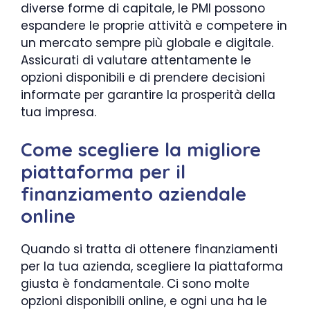
diverse forme di capitale, le PMI possono
espandere le proprie attività e competere in
un mercato sempre più globale e digitale.
Assicurati di valutare attentamente le
opzioni disponibili e di prendere decisioni
informate per garantire la prosperità della
tua impresa.
Come scegliere la migliore
piattaforma per il
finanziamento aziendale
online
Quando si tratta di ottenere finanziamenti
per la tua azienda, scegliere la piattaforma
giusta è fondamentale. Ci sono molte
opzioni disponibili online, e ogni una ha le