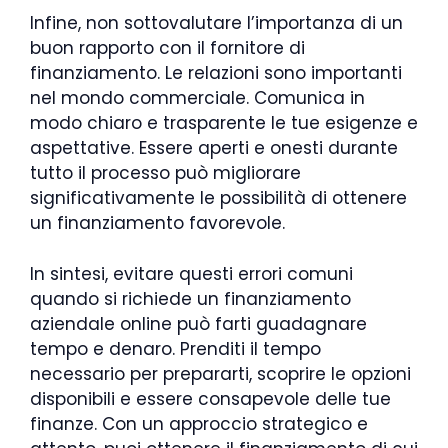
Infine, non sottovalutare l’importanza di un
buon rapporto con il fornitore di
finanziamento. Le relazioni sono importanti
nel mondo commerciale. Comunica in
modo chiaro e trasparente le tue esigenze e
aspettative. Essere aperti e onesti durante
tutto il processo può migliorare
significativamente le possibilità di ottenere
un finanziamento favorevole.
In sintesi, evitare questi errori comuni
quando si richiede un finanziamento
aziendale online può farti guadagnare
tempo e denaro. Prenditi il tempo
necessario per prepararti, scoprire le opzioni
disponibili e essere consapevole delle tue
finanze. Con un approccio strategico e