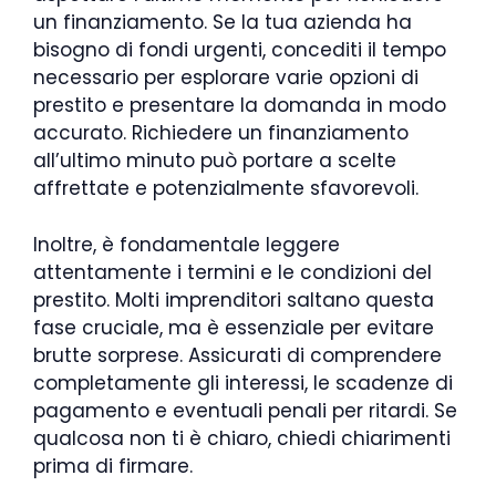
un finanziamento. Se la tua azienda ha
bisogno di fondi urgenti, concediti il tempo
necessario per esplorare varie opzioni di
prestito e presentare la domanda in modo
accurato. Richiedere un finanziamento
all’ultimo minuto può portare a scelte
affrettate e potenzialmente sfavorevoli.
Inoltre, è fondamentale leggere
attentamente i termini e le condizioni del
prestito. Molti imprenditori saltano questa
fase cruciale, ma è essenziale per evitare
brutte sorprese. Assicurati di comprendere
completamente gli interessi, le scadenze di
pagamento e eventuali penali per ritardi. Se
qualcosa non ti è chiaro, chiedi chiarimenti
prima di firmare.