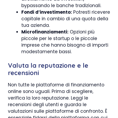
bypassando le banche tradizionali.
Fondi d’investimento:
Potresti ricevere
capitale in cambio di una quota della
tua azienda.
Microfinanziamenti:
Opzioni più
piccole per le startup o le piccole
imprese che hanno bisogno di importi
modestamente bassi.
Valuta la reputazione e le
recensioni
Non tutte le piattaforme di finanziamento
online sono uguali. Prima di scegliere,
verifica la loro reputazione. Leggi le
recensioni degli utenti e guarda le
valutazioni sulle piattaforme di confronto. È
essenziale fidarsi della piattaforma con cui