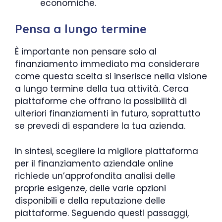
economiche.
Pensa a lungo termine
È importante non pensare solo al
finanziamento immediato ma considerare
come questa scelta si inserisce nella visione
a lungo termine della tua attività. Cerca
piattaforme che offrano la possibilità di
ulteriori finanziamenti in futuro, soprattutto
se prevedi di espandere la tua azienda.
In sintesi, scegliere la migliore piattaforma
per il finanziamento aziendale online
richiede un’approfondita analisi delle
proprie esigenze, delle varie opzioni
disponibili e della reputazione delle
piattaforme. Seguendo questi passaggi,