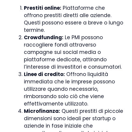
Prestiti online:
Piattaforme che
offrono prestiti diretti alle aziende.
Questi possono essere a breve o lungo
termine.
Crowdfunding:
Le PMI possono
raccogliere fondi attraverso
campagne sui social media o
piattaforme dedicate, attirando
l’interesse di investitori e consumatori.
Linee di credito:
Offrono liquidità
immediata che le imprese possono
utilizzare quando necessario,
rimborsando solo ciò che viene
effettivamente utilizzato.
Microfinanza:
Questi prestiti di piccole
dimensioni sono ideali per startup o
aziende in fase iniziale che