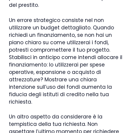
del prestito.
Un errore strategico consiste nel non
utilizzare un budget dettagliato. Quando
richiedi un finanziamento, se non hai un
piano chiaro su come utilizzerai i fondi,
potresti compromettere il tuo progetto.
Stabilisci in anticipo come intendi allocare il
finanziamento: lo utilizzerai per spese
operative, espansione o acquisto di
attrezzature? Mostrare una chiara
intenzione sull’uso dei fondi aumenta la
fiducia degli istituti di credito nella tua
richiesta.
Un altro aspetto da considerare è la
tempistica della tua richiesta. Non
aspettare l’ultimo momento per richiedere