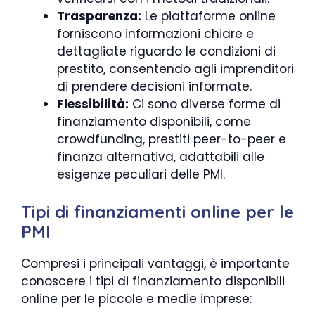
Trasparenza:
Le piattaforme online
forniscono informazioni chiare e
dettagliate riguardo le condizioni di
prestito, consentendo agli imprenditori
di prendere decisioni informate.
Flessibilità:
Ci sono diverse forme di
finanziamento disponibili, come
crowdfunding, prestiti peer-to-peer e
finanza alternativa, adattabili alle
esigenze peculiari delle PMI.
Tipi di finanziamenti online per le
PMI
Compresi i principali vantaggi, è importante
conoscere i tipi di finanziamento disponibili
online per le piccole e medie imprese: