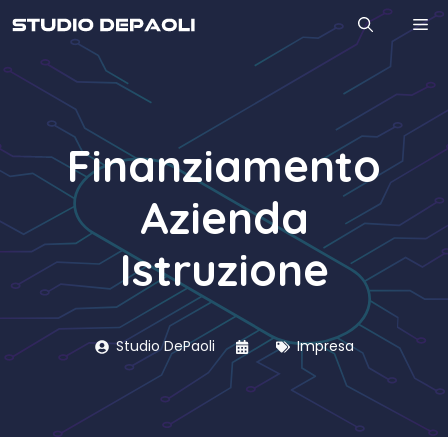
Vai
M
al
contenuto
Finanziamento
Azienda
Istruzione
Studio DePaoli
Impresa