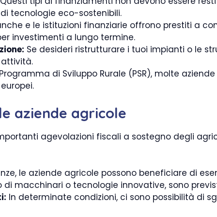
Questi tipi di finanziamenti non devono essere restit
di tecnologie eco-sostenibili.
nche e le istituzioni finanziarie offrono prestiti a con
 per investimenti a lungo termine.
zione:
Se desideri ristrutturare i tuoi impianti o le st
ttività.
 Programma di Sviluppo Rurale (PSR), molte aziende 
 europei.
 le aziende agricole
mportanti agevolazioni fiscali a sostegno degli agri
nze, le aziende agricole possono beneficiare di esenz
 di macchinari o tecnologie innovative, sono previsti
i:
In determinate condizioni, ci sono possibilità di sgr