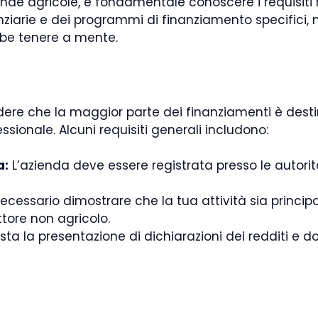
nde agricole, è fondamentale conoscere i requisiti n
nanziarie e dei programmi di finanziamento specifici
bbe tenere a mente.
ere che la maggior parte dei finanziamenti è desti
sionale. Alcuni requisiti generali includono:
a:
L’azienda deve essere registrata presso le autor
ecessario dimostrare che la tua attività sia princ
ttore non agricolo.
esta la presentazione di dichiarazioni dei redditi e d