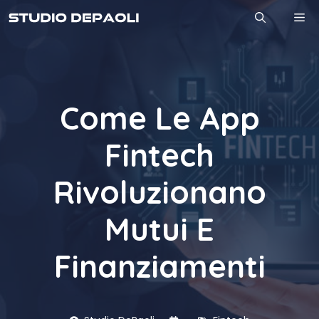
Vai
M
al
contenuto
Come Le App
Fintech
Rivoluzionano
Mutui E
Finanziamenti