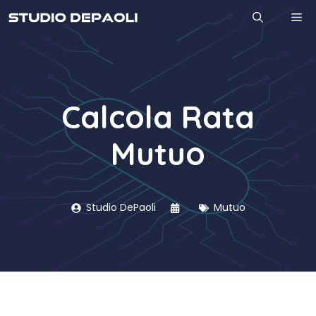
Vai
M
al
contenuto
Calcola Rata
Mutuo
Studio DePaoli
Mutuo