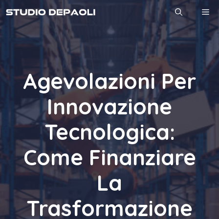
Vai
M
al
contenuto
Agevolazioni Per
Innovazione
Tecnologica:
Come Finanziare
La
Trasformazione